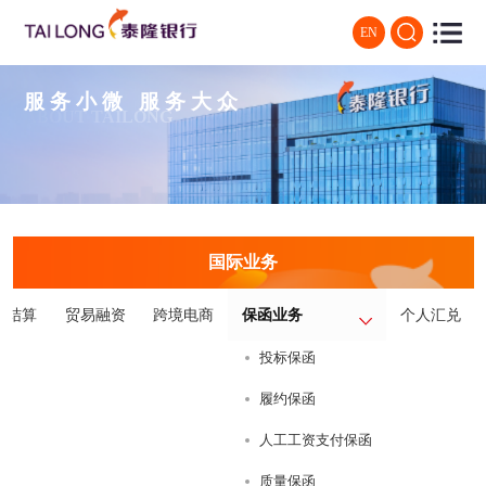
EN
服务小微 服务大众
ABOUT TAILONG
国际业务
公结算
贸易融资
跨境电商
保函业务
个人汇兑
投标保函
履约保函
人工工资支付保函
质量保函