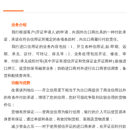
业务介绍
我行根据客户(开证申请人)的申请，向国外出口商出具的一种付款承
诺，承诺在符合信用证所规定的各项条款时，向出口商履行付款责任。
我行进口信用证的业务内容包括：1、开立各种信用证,如:即期、远
期、承兑、议付、可转让、保兑等；2、业务处理包括开证、修改、审
单、付款/承兑或拒付等(其中开证有授信开证和凭保证金开证两种);叙做进
口押汇、提货担保等融资业务；协助进口商对外进行出口商资信调查，备
货和船情查询等。
功能与优势
改善谈判地位——开立信用度下相当于为出口商提供了商业信用以外
的有条件付款承诺，增强了您的信用，您好可据此争取到比较合理的货物
价位；
货物有所保证——变商业信用为银行信用，银行的介入可以使贸易本
身更有保证，通过单据和条款，有效控制货权、装期及货物质量；
减少资金占压——对于使用授信开证的进口商来讲，在开证后到付款