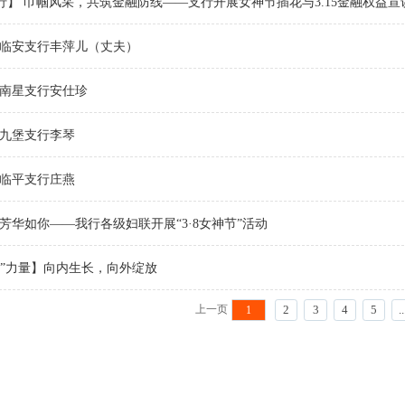
】 巾帼风采，共筑金融防线——支行开展女神节插花与3.15金融权益宣
-临安支行丰萍儿（丈夫）
-南星支行安仕珍
-九堡支行李琴
-临平支行庄燕
芳华如你——我行各级妇联开展“3·8女神节”活动
她”力量】向内生长，向外绽放
上一页
1
2
3
4
5
..