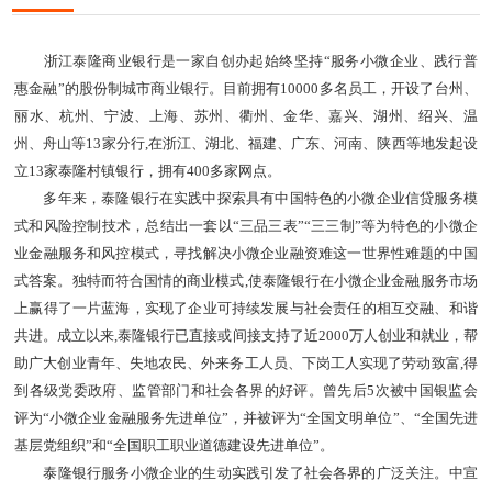
浙江泰隆商业银行是一家自创办起始终坚持“服务小微企业、践行普
惠金融”的股份制城市商业银行。目前拥有10000多名员工，开设了台州、
丽水、杭州、宁波、上海、苏州、衢州、金华、嘉兴、湖州、绍兴、温
州、舟山等13家分行,在浙江、湖北、福建、广东、河南、陕西等地发起设
立13家泰隆村镇银行，拥有400多家网点。
多年来，泰隆银行在实践中探索具有中国特色的小微企业信贷服务模
式和风险控制技术，总结出一套以“三品三表”“三三制”等为特色的小微企
业金融服务和风控模式，寻找解决小微企业融资难这一世界性难题的中国
式答案。独特而符合国情的商业模式,使泰隆银行在小微企业金融服务市场
上赢得了一片蓝海，实现了企业可持续发展与社会责任的相互交融、和谐
共进。成立以来,泰隆银行已直接或间接支持了近2000万人创业和就业，帮
助广大创业青年、失地农民、外来务工人员、下岗工人实现了劳动致富,得
到各级党委政府、监管部门和社会各界的好评。曾先后5次被中国银监会
评为“小微企业金融服务先进单位”，并被评为“全国文明单位”、“全国先进
基层党组织”和“全国职工职业道德建设先进单位”。
泰隆银行服务小微企业的生动实践引发了社会各界的广泛关注。中宣