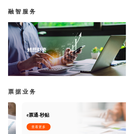
融智服务
鲤想财资
票据业务
e票通-秒贴
查看更多