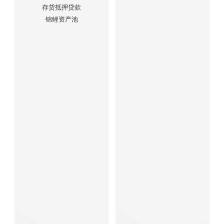
存货抵押贷款
锦鲤资产池