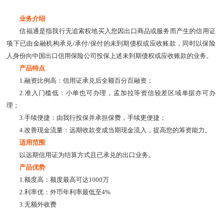
业务介绍
信福通是指我行无追索权地买入您因出口商品或服务而产生的信用证
项下已由金融机构承兑/承付/保付的未到期债权或应收账款，同时以保险
人身份向中国出口信用保险公司投保上述未到期债权或应收账款的业务。
产品特点
1.融资比例高：信用证承兑后全额百分百融资；
2.准入门槛低：小单也可办理，孟加拉等资信较差区域单据亦可办
理；
3.手续便捷：由我行投保并承担保费，手续更便捷；
4.改善现金流量：远期收款变成当期现金流入，提高您的筹资能力。
适用范围
以远期信用证为结算方式且已承兑的出口业务。
产品优势
1.额度高：额度最高可达1000万
2.利率优：外币年利率最低至4%
3.无额外收费