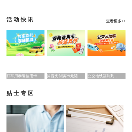
活动
快讯
查看更多>>
梦想卡（鱼跃龙门）
积分有礼，分期优惠
打车用泰隆信用卡享优惠
抖音支付满29元随机最高减5元
公交地铁福利到，出行通勤享优惠
贴士
专区